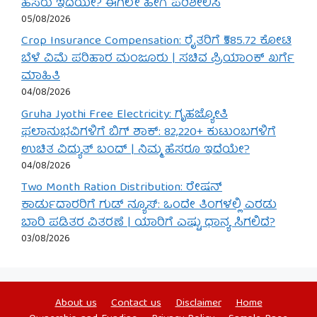
ಹೆಸರು ಇದೆಯೇ? ಈಗಲೇ ಹೀಗೆ ಪರಿಶೀಲಿಸಿ
05/08/2026
Crop Insurance Compensation: ರೈತರಿಗೆ ₹585.72 ಕೋಟಿ
ಬೆಳೆ ವಿಮೆ ಪರಿಹಾರ ಮಂಜೂರು | ಸಚಿವ ಪ್ರಿಯಾಂಕ್ ಖರ್ಗೆ
ಮಾಹಿತಿ
04/08/2026
Gruha Jyothi Free Electricity: ಗೃಹಜ್ಯೋತಿ
ಫಲಾನುಭವಿಗಳಿಗೆ ಬಿಗ್ ಶಾಕ್: 82,220+ ಕುಟುಂಬಗಳಿಗೆ
ಉಚಿತ ವಿದ್ಯುತ್ ಬಂದ್ | ನಿಮ್ಮ ಹೆಸರೂ ಇದೆಯೇ?
04/08/2026
Two Month Ration Distribution: ರೇಷನ್
ಕಾರ್ಡುದಾರರಿಗೆ ಗುಡ್ ನ್ಯೂಸ್: ಒಂದೇ ತಿಂಗಳಲ್ಲಿ ಎರಡು
ಬಾರಿ ಪಡಿತರ ವಿತರಣೆ | ಯಾರಿಗೆ ಎಷ್ಟು ಧಾನ್ಯ ಸಿಗಲಿದೆ?
03/08/2026
About us
Contact us
Disclaimer
Home