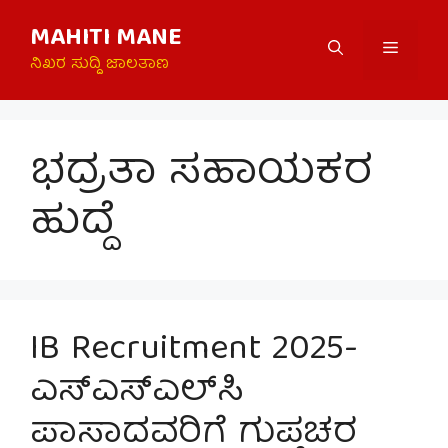
Skip
MAHITI MANE
to
Menu
content
ನಿಖರ ಸುದ್ದಿ ಜಾಲತಾಣ
ಭದ್ರತಾ ಸಹಾಯಕರ
ಹುದ್ದೆ
IB Recruitment 2025-
ಎಸ್‌ಎಸ್‌ಎಲ್‌ಸಿ
ಪಾಸಾದವರಿಗೆ ಗುಪ್ತಚರ