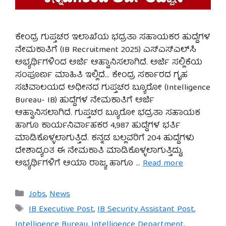
ಕೇಂದ್ರ ಗುಪ್ತಚರ ಇಲಾಖೆಯ ಭದ್ರತಾ ಸಹಾಯಕರ ಹುದ್ದೆಗಳ
ನೇಮಕಾತಿಗೆ (IB Recruitment 2025) ಎಸ್‌ಎಸ್‌ಎಲ್‌ಸಿ
ಅಭ್ಯರ್ಥಿಗಳಿಂದ ಅರ್ಜಿ ಆಹ್ವಾನಿಸಲಾಗಿದೆ. ಅರ್ಜಿ ಸಲ್ಲಿಕೆಯ
ಸಂಪೂರ್ಣ ಮಾಹಿತಿ ಇಲ್ಲಿದೆ… ಕೇಂದ್ರ ಸರ್ಕಾರದ ಗೃಹ
ಸಚಿವಾಲಯದ ಅಧೀನದ ಗುಪ್ತಚರ ಬ್ಯೂರೋ (Intelligence
Bureau- IB) ಹುದ್ದೆಗಳ ನೇಮಕಾತಿಗೆ ಅರ್ಜಿ
ಆಹ್ವಾನಿಸಲಾಗಿದೆ. ಗುಪ್ತಚರ ಬ್ಯೂರೋ ಭದ್ರತಾ ಸಹಾಯಕ
ಹಾಗೂ ಕಾರ್ಯನಿರ್ವಾಹಕರ 4,987 ಹುದ್ದೆಗಳ ಭರ್ತಿ
ಮಾಡಿಕೊಳ್ಳಲಾಗುತ್ತಿದೆ. ಕನ್ನಡ ಬಲ್ಲವರಿಗೆ 204 ಹುದ್ದೆಗಳು
ದೇಶಾದ್ಯಂತ ಈ ನೇಮಕಾತಿ ಮಾಡಿಕೊಳ್ಳಲಾಗುತ್ತಿದ್ದು,
ಅಭ್ಯರ್ಥಿಗಳಿಗೆ ಆಯಾ ರಾಜ್ಯ ಹಾಗೂ …
Read more
Categories
Jobs
,
News
Tags
IB Executive Post
,
IB Security Assistant Post
,
Intelligence Bureau
,
Intelligence Department
,