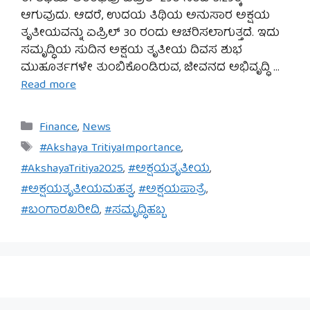
ಆಗುವುದು. ಆದರೆ, ಉದಯ ತಿಥಿಯ ಅನುಸಾರ ಅಕ್ಷಯ
ತೃತೀಯವನ್ನು ಏಪ್ರಿಲ್ 30 ರಂದು ಆಚರಿಸಲಾಗುತ್ತದೆ. ಇದು
ಸಮೃದ್ಧಿಯ ಸುದಿನ ಅಕ್ಷಯ ತೃತೀಯ ದಿವಸ ಶುಭ
ಮುಹೂರ್ತಗಳೇ ತುಂಬಿಕೊಂಡಿರುವ, ಜೀವನದ ಅಭಿವೃದ್ಧಿ …
Read more
Categories
Finance
,
News
Tags
#Akshaya TritiyaImportance
,
#AkshayaTritiya2025
,
#ಅಕ್ಷಯತೃತೀಯ
,
#ಅಕ್ಷಯತೃತೀಯಮಹತ್ವ
,
#ಅಕ್ಷಯಪಾತ್ರೆ
,
#ಬಂಗಾರಖರೀದಿ
,
#ಸಮೃದ್ಧಿಹಬ್ಬ