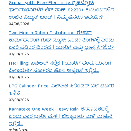
Gruha Jyothi Free Electricity: ಗೃಹಜ್ಯೋತಿ
ಫಲಾನುಭವಿಗಳಿಗೆ ಬಿಗ್ ಶಾಕ್: 82,220+ ಕುಟುಂಬಗಳಿಗೆ
ಉಚಿತ ವಿದ್ಯುತ್ ಬಂದ್ | ನಿಮ್ಮ ಹೆಸರೂ ಇದೆಯೇ?
04/08/2026
Two Month Ration Distribution: ರೇಷನ್
ಕಾರ್ಡುದಾರರಿಗೆ ಗುಡ್ ನ್ಯೂಸ್: ಒಂದೇ ತಿಂಗಳಲ್ಲಿ ಎರಡು
ಬಾರಿ ಪಡಿತರ ವಿತರಣೆ | ಯಾರಿಗೆ ಎಷ್ಟು ಧಾನ್ಯ ಸಿಗಲಿದೆ?
03/08/2026
ITR Filing: ಐಟಿಆರ್ ಸಲ್ಲಿಕೆ | ಯಾರಿಗೆ ದಂಡ, ಯಾರಿಗೆ
ವಿನಾಯಿತಿ? ಸರ್ಕಾರದ ಹೊಸ ಅಪ್ಡೇಟ್ ಇಲ್ಲಿದೆ…
03/08/2026
LPG Cylinder Price: ಎಲ್‌ಪಿಜಿ ಸಿಲಿಂಡರ್ ಬೆಲೆ ಭರ್ಜರಿ
ಇಳಿಕೆ
02/08/2026
Karnataka One Week Heavy Rain: ಕರ್ನಾಟಕದಲ್ಲಿ
ಒಂದು ವಾರ ಭಾರೀ ಮಳೆ | ಜಿಲ್ಲಾವಾರು ಮಳೆ ಮಾಹಿತಿ
ಇಲ್ಲಿದೆ…
01/08/2026