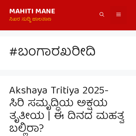
Skip
MAHITI MANE
to
Menu
content
ನಿಖರ ಸುದ್ದಿ ಜಾಲತಾಣ
#ಬಂಗಾರಖರೀದಿ
Akshaya Tritiya 2025-
ಸಿರಿ ಸಮೃದ್ಧಿಯ ಅಕ್ಷಯ
ತೃತೀಯ | ಈ ದಿನದ ಮಹತ್ವ
ಬಲ್ಲಿರಾ?