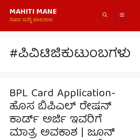
Skip
MAHITI MANE
to
Menu
content
ನಿಖರ ಸುದ್ದಿ ಜಾಲತಾಣ
#ಪಿವಿಟಿಜಿಕುಟುಂಬಗಳು
BPL Card Application-
ಹೊಸ ಬಿಪಿಎಲ್ ರೇಷನ್
ಕಾರ್ಡ್ ಅರ್ಜಿ ಇವರಿಗೆ
ಮಾತ್ರ ಅವಕಾಶ | ಜೂನ್