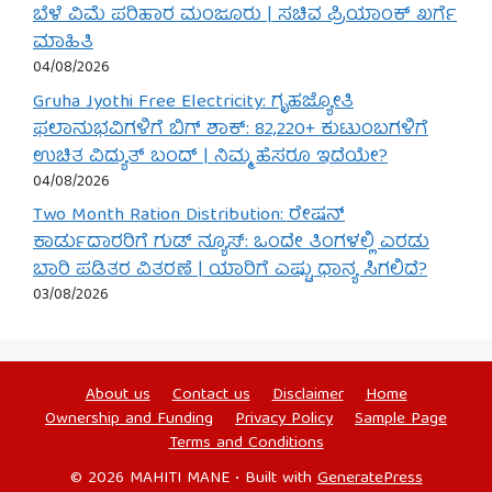
ಬೆಳೆ ವಿಮೆ ಪರಿಹಾರ ಮಂಜೂರು | ಸಚಿವ ಪ್ರಿಯಾಂಕ್ ಖರ್ಗೆ
ಮಾಹಿತಿ
04/08/2026
Gruha Jyothi Free Electricity: ಗೃಹಜ್ಯೋತಿ
ಫಲಾನುಭವಿಗಳಿಗೆ ಬಿಗ್ ಶಾಕ್: 82,220+ ಕುಟುಂಬಗಳಿಗೆ
ಉಚಿತ ವಿದ್ಯುತ್ ಬಂದ್ | ನಿಮ್ಮ ಹೆಸರೂ ಇದೆಯೇ?
04/08/2026
Two Month Ration Distribution: ರೇಷನ್
ಕಾರ್ಡುದಾರರಿಗೆ ಗುಡ್ ನ್ಯೂಸ್: ಒಂದೇ ತಿಂಗಳಲ್ಲಿ ಎರಡು
ಬಾರಿ ಪಡಿತರ ವಿತರಣೆ | ಯಾರಿಗೆ ಎಷ್ಟು ಧಾನ್ಯ ಸಿಗಲಿದೆ?
03/08/2026
About us
Contact us
Disclaimer
Home
Ownership and Funding
Privacy Policy
Sample Page
Terms and Conditions
© 2026 MAHITI MANE
• Built with
GeneratePress