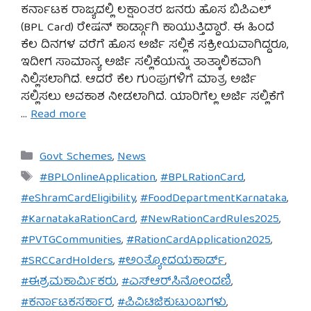
ಕರ್ನಾಟಕ ರಾಜ್ಯದಲ್ಲಿ ಲಕ್ಷಾಂತರ ಜನರು ಹೊಸ ಬಿಪಿಎಲ್
(BPL Card) ರೇಷನ್ ಕಾರ್ಡ್ಗಾಗಿ ಕಾಯುತ್ತಿದ್ದಾರೆ. ಈ ಹಿಂದೆ
ಕೆಲ ದಿನಗಳ ವರೆಗೆ ಹೊಸ ಅರ್ಜಿ ಸಲ್ಲಿಕೆ ಸಕ್ರೀಯವಾಗಿದ್ದರೂ,
ಇದೀಗ ಸಾಮಾನ್ಯ ಅರ್ಜಿ ಸಲ್ಲಿಕೆಯನ್ನು ತಾತ್ಕಾಲಿಕವಾಗಿ
ನಿಲ್ಲಿಸಲಾಗಿದೆ. ಆದರೆ ಕೆಲ ಗುಂಪುಗಳಿಗೆ ಮಾತ್ರ ಅರ್ಜಿ
ಸಲ್ಲಿಸಲು ಅವಕಾಶ ನೀಡಲಾಗಿದೆ. ಯಾರಿಗೆಲ್ಲ ಅರ್ಜಿ ಸಲ್ಲಿಕೆಗೆ
…
Read more
Categories
Govt Schemes
,
News
Tags
#BPLOnlineApplication
,
#BPLRationCard
,
#eShramCardEligibility
,
#FoodDepartmentKarnataka
,
#KarnatakaRationCard
,
#NewRationCardRules2025
,
#PVTGCommunities
,
#RationCardApplication2025
,
#SRCCardHolders
,
#ಅಂತ್ಯೋದಯಕಾರ್ಡ್
,
#ಈಶ್ರಮಕಾರ್ಮಿಕರು
,
#ಎಸ್‌ಆರ್‌ಸಿನೋಂದಣಿ
,
#ಕರ್ನಾಟಕಸರ್ಕಾರ
,
#ಪಿವಿಟಿಜಿಕುಟುಂಬಗಳು
,