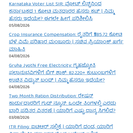
Karnataka Voter List SIR: ವೋಟ್ ಲಿಸ್ಟ್‌ನಿಂದ
ಕರ್ನಾಟಕದ 1 ಕೋಟಿ ಮತದಾರರ ಹೆಸರು ಕಟ್ | ನಿಮ್ಮ
ಹೆಸರು ಇದೆಯೇ? ಈಗಲೇ ಹೀಗೆ ಪರಿಶೀಲಿಸಿ
05/08/2026
Crop Insurance Compensation: ರೈತರಿಗೆ ₹585.72 ಕೋಟಿ
ಬೆಳೆ ವಿಮೆ ಪರಿಹಾರ ಮಂಜೂರು | ಸಚಿವ ಪ್ರಿಯಾಂಕ್ ಖರ್ಗೆ
ಮಾಹಿತಿ
04/08/2026
Gruha Jyothi Free Electricity: ಗೃಹಜ್ಯೋತಿ
ಫಲಾನುಭವಿಗಳಿಗೆ ಬಿಗ್ ಶಾಕ್: 82,220+ ಕುಟುಂಬಗಳಿಗೆ
ಉಚಿತ ವಿದ್ಯುತ್ ಬಂದ್ | ನಿಮ್ಮ ಹೆಸರೂ ಇದೆಯೇ?
04/08/2026
Two Month Ration Distribution: ರೇಷನ್
ಕಾರ್ಡುದಾರರಿಗೆ ಗುಡ್ ನ್ಯೂಸ್: ಒಂದೇ ತಿಂಗಳಲ್ಲಿ ಎರಡು
ಬಾರಿ ಪಡಿತರ ವಿತರಣೆ | ಯಾರಿಗೆ ಎಷ್ಟು ಧಾನ್ಯ ಸಿಗಲಿದೆ?
03/08/2026
ITR Filing: ಐಟಿಆರ್ ಸಲ್ಲಿಕೆ | ಯಾರಿಗೆ ದಂಡ, ಯಾರಿಗೆ