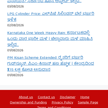
ವಿನಾಯಿತಿ? ಸರ್ಕಾರದ ಹೊಸ ಅಪ್ಡೇಟ್ ಇಲ್ಲಿದೆ…
03/08/2026
LPG Cylinder Price: ಎಲ್‌ಪಿಜಿ ಸಿಲಿಂಡರ್ ಬೆಲೆ ಭರ್ಜರಿ
ಇಳಿಕೆ
02/08/2026
Karnataka One Week Heavy Rain: ಕರ್ನಾಟಕದಲ್ಲಿ
ಒಂದು ವಾರ ಭಾರೀ ಮಳೆ | ಜಿಲ್ಲಾವಾರು ಮಳೆ ಮಾಹಿತಿ
ಇಲ್ಲಿದೆ…
01/08/2026
PM Kisan Scheme Extended: ರೈತರಿಗೆ ಭರ್ಜರಿ
ಗುಡ್‌ನ್ಯೂಸ್: ಪಿಎಂ-ಕಿಸಾನ್ ಹಣ ಹೆಚ್ಚಳ | ಕೇಂದ್ರದಿಂದ
₹3.15 ಲಕ್ಷ ಕೋಟಿ ಅನುದಾನ
01/08/2026
About us
Contact us
Disclaimer
Home
Ownership and Funding
Privacy Policy
Sample Page