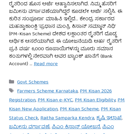
ರೈತರಿಂದ ಹೊಸ ಅರ್ಜಿ ಆಹ್ವಾನಿಸಲಾಗಿದೆ. ನಿಮ್ಮ ಹೆಸರಿಗೆ
ಜಮೀನು ವರ್ಗಾವಣೆಯಾಗಿದ್ದರೆ ಕೂಡಲೇ ಅರ್ಜಿ ಸಲ್ಲಿಸಿ. ಈ
ಕುರಿತ ಸಂಪೂರ್ಣ ಮಾಹಿತಿ ಇಲ್ಲಿದೆ… ಕೇಂದ್ರ ಸರ್ಕಾರದ
ಮಹತ್ವಾಕಾಂಕ್ಷಿ ‘ಪ್ರಧಾನ ಮಂತ್ರಿ ಕಿಸಾನ್ ಸಮ್ಮಾನ್ ನಿಧಿ’
(PM-Kisan Scheme) ದೇಶದ ಲಕ್ಷಾಂತರ ರೈತರಿಗೆ ದೊಡ್ಡ
ಆರ್ಥಿಕ ಆಸರೆಯಾಗಿದೆ. ಈ ಯೋಜನೆಯಡಿ ಅರ್ಹ ರೈತರಿಗೆ
ಪ್ರತಿ ವರ್ಷ 6,000 ರೂಪಾಯಿಗಳನ್ನು ಮೂರು ಸಮಾನ
ಕಂತುಗಳಲ್ಲಿ ನೇರವಾಗಿ ಅವರ ಬ್ಯಾಂಕ್ ಖಾತೆಗೆ (Bank
Account) …
Read more
Categories
Govt Schemes
Tags
Farmers Scheme Karnataka
,
PM Kisan 2026
Registration
,
PM Kisan e-KYC
,
PM Kisan Eligibility
,
PM
Kisan New Application
,
PM Kisan Scheme
,
PM Kisan
Status Check
,
Raitha Samparka Kendra
,
ಕೃಷಿ ಇಲಾಖೆ
,
ಜಮೀನು ವರ್ಗಾವಣೆ
,
ಪಿಎಂ ಕಿಸಾನ್ ಯೋಜನೆ
,
ಪಿಎಂ