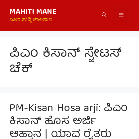
Skip
MAHITI MANE
to
Menu
content
ನಿಖರ ಸುದ್ದಿ ಜಾಲತಾಣ
ಪಿಎಂ ಕಿಸಾನ್ ಸ್ಟೇಟಸ್
ಚೆಕ್
PM-Kisan Hosa arji: ಪಿಎಂ
ಕಿಸಾನ್ ಹೊಸ ಅರ್ಜಿ
ಆಹ್ವಾನ | ಯಾವ ರೈತರು