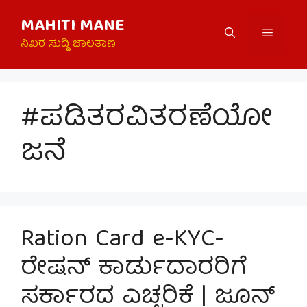
Skip
MAHITI MANE
to
Menu
content
ನಿಖರ ಸುದ್ದಿ ಜಾಲತಾಣ
#ಪಡಿತರವಿತರಣೆಯೋ
ಜನೆ
Ration Card e-KYC-
ರೇಷನ್ ಕಾರ್ಡುದಾರರಿಗೆ
ಸರ್ಕಾರದ ಎಚ್ಚರಿಕೆ | ಜೂನ್