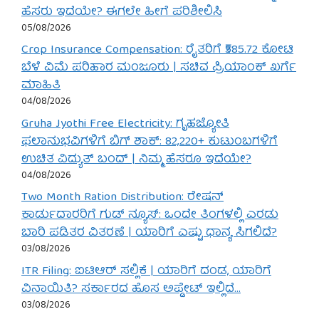
ಹೆಸರು ಇದೆಯೇ? ಈಗಲೇ ಹೀಗೆ ಪರಿಶೀಲಿಸಿ
05/08/2026
Crop Insurance Compensation: ರೈತರಿಗೆ ₹585.72 ಕೋಟಿ
ಬೆಳೆ ವಿಮೆ ಪರಿಹಾರ ಮಂಜೂರು | ಸಚಿವ ಪ್ರಿಯಾಂಕ್ ಖರ್ಗೆ
ಮಾಹಿತಿ
04/08/2026
Gruha Jyothi Free Electricity: ಗೃಹಜ್ಯೋತಿ
ಫಲಾನುಭವಿಗಳಿಗೆ ಬಿಗ್ ಶಾಕ್: 82,220+ ಕುಟುಂಬಗಳಿಗೆ
ಉಚಿತ ವಿದ್ಯುತ್ ಬಂದ್ | ನಿಮ್ಮ ಹೆಸರೂ ಇದೆಯೇ?
04/08/2026
Two Month Ration Distribution: ರೇಷನ್
ಕಾರ್ಡುದಾರರಿಗೆ ಗುಡ್ ನ್ಯೂಸ್: ಒಂದೇ ತಿಂಗಳಲ್ಲಿ ಎರಡು
ಬಾರಿ ಪಡಿತರ ವಿತರಣೆ | ಯಾರಿಗೆ ಎಷ್ಟು ಧಾನ್ಯ ಸಿಗಲಿದೆ?
03/08/2026
ITR Filing: ಐಟಿಆರ್ ಸಲ್ಲಿಕೆ | ಯಾರಿಗೆ ದಂಡ, ಯಾರಿಗೆ
ವಿನಾಯಿತಿ? ಸರ್ಕಾರದ ಹೊಸ ಅಪ್ಡೇಟ್ ಇಲ್ಲಿದೆ…
03/08/2026