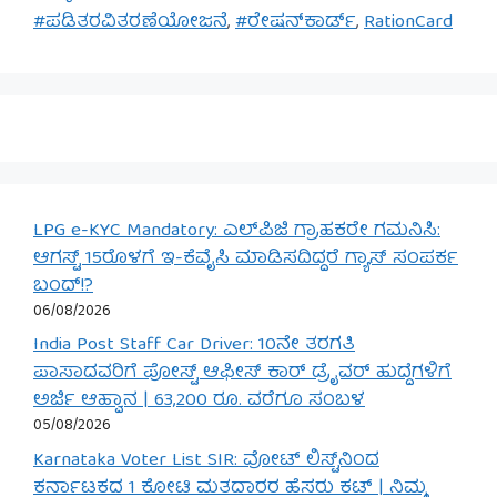
#ಪಡಿತರವಿತರಣೆಯೋಜನೆ
,
#ರೇಷನ್‌ಕಾರ್ಡ್
,
RationCard
LPG e-KYC Mandatory: ಎಲ್‌ಪಿಜಿ ಗ್ರಾಹಕರೇ ಗಮನಿಸಿ:
ಆಗಸ್ಟ್ 15ರೊಳಗೆ ಇ-ಕೆವೈಸಿ ಮಾಡಿಸದಿದ್ದರೆ ಗ್ಯಾಸ್ ಸಂಪರ್ಕ
ಬಂದ್!?
06/08/2026
India Post Staff Car Driver: 10ನೇ ತರಗತಿ
ಪಾಸಾದವರಿಗೆ ಪೋಸ್ಟ್ ಆಫೀಸ್ ಕಾರ್ ಡ್ರೈವರ್ ಹುದ್ದೆಗಳಿಗೆ
ಅರ್ಜಿ ಆಹ್ವಾನ | 63,200 ರೂ. ವರೆಗೂ ಸಂಬಳ
05/08/2026
Karnataka Voter List SIR: ವೋಟ್ ಲಿಸ್ಟ್‌ನಿಂದ
ಕರ್ನಾಟಕದ 1 ಕೋಟಿ ಮತದಾರರ ಹೆಸರು ಕಟ್ | ನಿಮ್ಮ