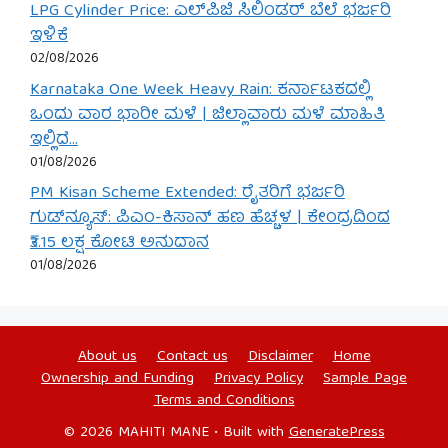
LPG Cylinder Price: ಎಲ್‌ಪಿಜಿ ಸಿಲಿಂಡರ್ ಬೆಲೆ ಭರ್ಜರಿ
ಇಳಿಕೆ
02/08/2026
Karnataka One Week Heavy Rain: ಕರ್ನಾಟಕದಲ್ಲಿ
ಒಂದು ವಾರ ಭಾರೀ ಮಳೆ | ಜಿಲ್ಲಾವಾರು ಮಳೆ ಮಾಹಿತಿ
ಇಲ್ಲಿದೆ…
01/08/2026
PM Kisan Scheme Extended: ರೈತರಿಗೆ ಭರ್ಜರಿ
ಗುಡ್‌ನ್ಯೂಸ್: ಪಿಎಂ-ಕಿಸಾನ್ ಹಣ ಹೆಚ್ಚಳ | ಕೇಂದ್ರದಿಂದ
₹3.15 ಲಕ್ಷ ಕೋಟಿ ಅನುದಾನ
01/08/2026
About us
Contact us
Disclaimer
Home
Ownership and Funding
Privacy Policy
Sample Page
Terms and Conditions
© 2026 MAHITI MANE
• Built with
GeneratePress