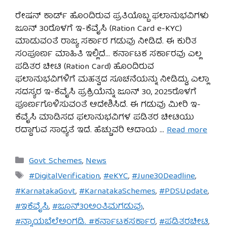
ರೇಷನ್ ಕಾರ್ಡ್ ಹೊಂದಿರುವ ಪ್ರತಿಯೊಬ್ಬ ಫಲಾನುಭವಿಗಳು
ಜೂನ್ 30ರೊಳಗೆ ಇ-ಕೆವೈಸಿ (Ration Card e-KYC)
ಮಾಡುವಂತೆ ರಾಜ್ಯ ಸರ್ಕಾರ ಗಡುವು ನೀಡಿದೆ. ಈ ಕುರಿತ
ಸಂಪೂರ್ಣ ಮಾಹಿತಿ ಇಲ್ಲಿದೆ… ಕರ್ನಾಟಕ ಸರ್ಕಾರವು ಎಲ್ಲ
ಪಡಿತರ ಚೀಟಿ (Ration Card) ಹೊಂದಿರುವ
ಫಲಾನುಭವಿಗಳಿಗೆ ಮಹತ್ವದ ಸೂಚನೆಯನ್ನು ನೀಡಿದ್ದು, ಎಲ್ಲಾ
ಸದಸ್ಯರ ಇ-ಕೆವೈಸಿ ಪ್ರಕ್ರಿಯೆನ್ನು ಜೂನ್ 30, 2025ರೊಳಗೆ
ಪೂರ್ಣಗೊಳಿಸುವಂತೆ ಆದೇಶಿಸಿದೆ. ಈ ಗಡುವು ಮೀರಿ ಇ-
ಕೆವೈಸಿ ಮಾಡಿಸದ ಫಲಾನುಭವಿಗಳ ಪಡಿತರ ಚೀಟಿಯು
ರದ್ದಾಗುವ ಸಾಧ್ಯತೆ ಇದೆ. ಹೆಚ್ಚುವರಿ ಆದಾಯ …
Read more
Categories
Govt Schemes
,
News
Tags
#DigitalVerification
,
#eKYC
,
#June30Deadline
,
#KarnatakaGovt
,
#KarnatakaSchemes
,
#PDSUpdate
,
#ಇಕೆವೈಸಿ
,
#ಜೂನ್30ಅಂತಿಮಗಡುವು
,
#ನ್ಯಾಯಬೆಲೆಅಂಗಡಿ. #ಕರ್ನಾಟಕಸರ್ಕಾರ
,
#ಪಡಿತರಚೀಟಿ
,