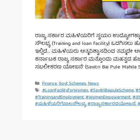
ರಾಜ್ಯ ಸರ್ಕಾರ ಮಹಿಳೆಯರಿಗೆ ಸ್ವಯಂ ಉದ್ಯೋಗಕ್ಕ
ಸೌಲಭ್ಯ (Training and loan facility) ಒದಗಿ
ಇಲ್ಲಿದೆ… ಮಹಿಳೆಯರು ಆತ್ಮವಿಶ್ವಾಸದಿಂದ ತಮ್ಮದೇ
ಕರ್ನಾಟಕ ರಾಜ್ಯ ಸರ್ಕಾರ ಮತ್ತೊಂದು ಮಹತ್ವದ ಹೆಜ್ಜ
ಸಬಲೀಕರಣ ಯೋಜನೆ’ (Savitri Bai Pule Mahila Sab
Categories
Finance
,
Govt Schemes
,
News
Tags
#LoanFacilityforWomen
,
#SavitriBaipuleScheme
,
#
#TrainingandEmployment
,
#WomenEmpowerment
,
#ತ
#ಮಹಿಳೆಯರಿಗೆಸಾಲಸೌಲಭ್ಯ
,
#ರಾಜ್ಯಸರ್ಕಾರದಯೋಜನೆ
,
#