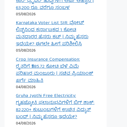
ಕಾರ್ ಡ್ರೈವರ್ ಹುದ್ದೆಗಳಿಗೆ ಅರ್ಜಿ ಆಹ್ವಾನ |
63,200 ರೂ. ವರೆಗೂ ಸಂಬಳ
05/08/2026
Karnataka Voter List SIR: ವೋಟ್
ಲಿಸ್ಟ್‌ನಿಂದ ಕರ್ನಾಟಕದ 1 ಕೋಟಿ
ಮತದಾರರ ಹೆಸರು ಕಟ್ | ನಿಮ್ಮ ಹೆಸರು
ಇದೆಯೇ? ಈಗಲೇ ಹೀಗೆ ಪರಿಶೀಲಿಸಿ
05/08/2026
Crop Insurance Compensation:
ರೈತರಿಗೆ ₹585.72 ಕೋಟಿ ಬೆಳೆ ವಿಮೆ
ಪರಿಹಾರ ಮಂಜೂರು | ಸಚಿವ ಪ್ರಿಯಾಂಕ್
ಖರ್ಗೆ ಮಾಹಿತಿ
04/08/2026
Gruha Jyothi Free Electricity:
ಗೃಹಜ್ಯೋತಿ ಫಲಾನುಭವಿಗಳಿಗೆ ಬಿಗ್ ಶಾಕ್:
82,220+ ಕುಟುಂಬಗಳಿಗೆ ಉಚಿತ ವಿದ್ಯುತ್
ಬಂದ್ | ನಿಮ್ಮ ಹೆಸರೂ ಇದೆಯೇ?
04/08/2026