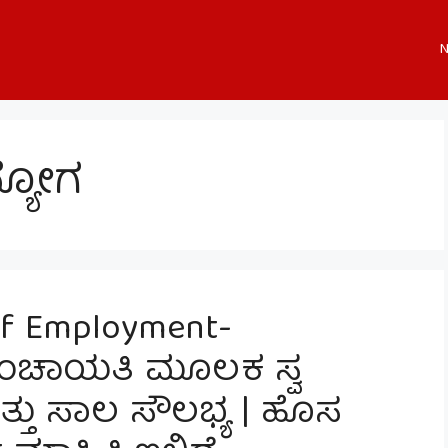
N
್ಯೋಗ
lf Employment-
ಪಂಚಾಯತಿ ಮೂಲಕ ಸ್ವ
ತ್ತು ಸಾಲ ಸೌಲಭ್ಯ | ಹೊಸ