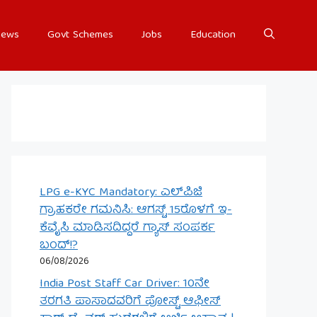
ews
Govt Schemes
Jobs
Education
LPG e-KYC Mandatory: ಎಲ್‌ಪಿಜಿ
ಗ್ರಾಹಕರೇ ಗಮನಿಸಿ: ಆಗಸ್ಟ್ 15ರೊಳಗೆ ಇ-
ಕೆವೈಸಿ ಮಾಡಿಸದಿದ್ದರೆ ಗ್ಯಾಸ್ ಸಂಪರ್ಕ
ಬಂದ್!?
06/08/2026
India Post Staff Car Driver: 10ನೇ
ತರಗತಿ ಪಾಸಾದವರಿಗೆ ಪೋಸ್ಟ್ ಆಫೀಸ್