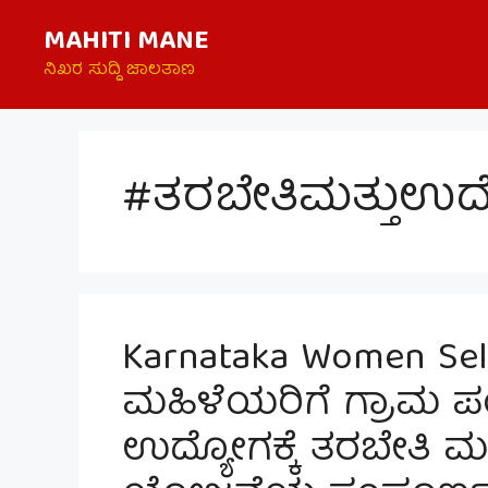
Skip
MAHITI MANE
to
content
ನಿಖರ ಸುದ್ದಿ ಜಾಲತಾಣ
#ತರಬೇತಿಮತ್ತುಉದ
Karnataka Women Se
ಮಹಿಳೆಯರಿಗೆ ಗ್ರಾಮ 
ಉದ್ಯೋಗಕ್ಕೆ ತರಬೇತಿ ಮ