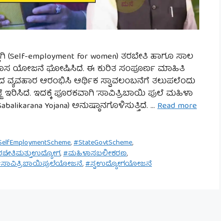
ಾಗಿ (Self-employment for women) ತರಬೇತಿ ಹಾಗೂ ಸಾಲ
ಸಲು ಹೊಸ ಯೋಜನೆ ಘೋಷಿಸಿದೆ. ಈ ಕುರಿತ ಸಂಪೂರ್ಣ ಮಾಹಿತಿ
 ಆದ ವ್ಯವಹಾರ ಆರಂಭಿಸಿ ಆರ್ಥಿಕ ಸ್ವಾವಲಂಬನೆಗೆ ತಲುಪಲೆಂದು
ೆ ಇರಿಸಿದೆ. ಇದಕ್ಕೆ ಪೂರಕವಾಗಿ ‘ಸಾವಿತ್ರಿಬಾಯಿ ಪುಲೆ ಮಹಿಳಾ
alikarana Yojana) ಅನುಷ್ಠಾನಗೊಳಿಸುತ್ತಿದೆ. …
Read more
SelfEmploymentScheme
,
#StateGovtScheme
,
ರಬೇತಿಮತ್ತುಉದ್ಯೋಗ
,
#ಮಹಿಳಾಸಬಲೀಕರಣ
,
ಸಾವಿತ್ರಿಬಾಯಿಪುಲೆಯೋಜನೆ
,
#ಸ್ವಉದ್ಯೋಗಯೋಜನೆ