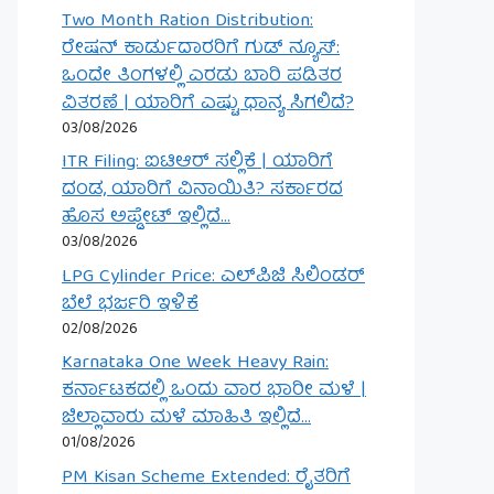
Two Month Ration Distribution:
ರೇಷನ್ ಕಾರ್ಡುದಾರರಿಗೆ ಗುಡ್ ನ್ಯೂಸ್:
ಒಂದೇ ತಿಂಗಳಲ್ಲಿ ಎರಡು ಬಾರಿ ಪಡಿತರ
ವಿತರಣೆ | ಯಾರಿಗೆ ಎಷ್ಟು ಧಾನ್ಯ ಸಿಗಲಿದೆ?
03/08/2026
ITR Filing: ಐಟಿಆರ್ ಸಲ್ಲಿಕೆ | ಯಾರಿಗೆ
ದಂಡ, ಯಾರಿಗೆ ವಿನಾಯಿತಿ? ಸರ್ಕಾರದ
ಹೊಸ ಅಪ್ಡೇಟ್ ಇಲ್ಲಿದೆ…
03/08/2026
LPG Cylinder Price: ಎಲ್‌ಪಿಜಿ ಸಿಲಿಂಡರ್
ಬೆಲೆ ಭರ್ಜರಿ ಇಳಿಕೆ
02/08/2026
Karnataka One Week Heavy Rain:
ಕರ್ನಾಟಕದಲ್ಲಿ ಒಂದು ವಾರ ಭಾರೀ ಮಳೆ |
ಜಿಲ್ಲಾವಾರು ಮಳೆ ಮಾಹಿತಿ ಇಲ್ಲಿದೆ…
01/08/2026
PM Kisan Scheme Extended: ರೈತರಿಗೆ