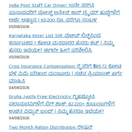
India Post Staff Car Driver: 10ನೇ ತರಗತಿ
ಪಾಸಾದವರಿಗೆ ಪೋಸ್ಟ್ ಆಫೀಸ್ ಕಾರ್ ಡ್ರೈವರ್ ಹುದ್ದೆಗಳಿಗೆ
ಅರ್ಜಿ ಆಹ್ವಾನ | 63,200 ರೂ. ವರೆಗೂ ಸಂಬಳ
05/08/2026
Karnataka Voter List SIR: ವೋಟ್ ಲಿಸ್ಟ್‌ನಿಂದ
ಕರ್ನಾಟಕದ 1 ಕೋಟಿ ಮತದಾರರ ಹೆಸರು ಕಟ್ | ನಿಮ್ಮ
ಹೆಸರು ಇದೆಯೇ? ಈಗಲೇ ಹೀಗೆ ಪರಿಶೀಲಿಸಿ
05/08/2026
Crop Insurance Compensation: ರೈತರಿಗೆ ₹585.72 ಕೋಟಿ
ಬೆಳೆ ವಿಮೆ ಪರಿಹಾರ ಮಂಜೂರು | ಸಚಿವ ಪ್ರಿಯಾಂಕ್ ಖರ್ಗೆ
ಮಾಹಿತಿ
04/08/2026
Gruha Jyothi Free Electricity: ಗೃಹಜ್ಯೋತಿ
ಫಲಾನುಭವಿಗಳಿಗೆ ಬಿಗ್ ಶಾಕ್: 82,220+ ಕುಟುಂಬಗಳಿಗೆ
ಉಚಿತ ವಿದ್ಯುತ್ ಬಂದ್ | ನಿಮ್ಮ ಹೆಸರೂ ಇದೆಯೇ?
04/08/2026
Two Month Ration Distribution: ರೇಷನ್