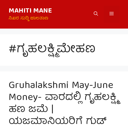
Skip
MAHITI MANE
to
Menu
content
ನಿಖರ ಸುದ್ದಿ ಜಾಲತಾಣ
#ಗೃಹಲಕ್ಷ್ಮಿಮೇಹಣ
Gruhalakshmi May-June
Money- ವಾರದಲ್ಲಿ ಗೃಹಲಕ್ಷ್ಮಿ
ಹಣ ಜಮೆ |
ಯಜಮಾನಿಯರಿಗೆ ಗುಡ್