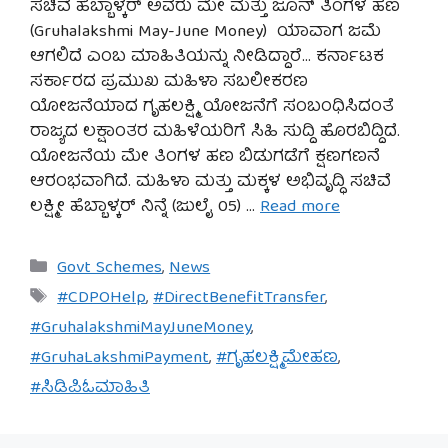
ಸಚಿವೆ ಹೆಬ್ಬಾಳ್ಕರ್ ಅವರು ಮೇ ಮತ್ತು ಜೂನ್ ತಿಂಗಳ ಹಣ
(Gruhalakshmi May-June Money) ಯಾವಾಗ ಜಮೆ
ಆಗಲಿದೆ ಎಂಬ ಮಾಹಿತಿಯನ್ನು ನೀಡಿದ್ದಾರೆ… ಕರ್ನಾಟಕ
ಸರ್ಕಾರದ ಪ್ರಮುಖ ಮಹಿಳಾ ಸಬಲೀಕರಣ
ಯೋಜನೆಯಾದ ಗೃಹಲಕ್ಷ್ಮಿ ಯೋಜನೆಗೆ ಸಂಬಂಧಿಸಿದಂತೆ
ರಾಜ್ಯದ ಲಕ್ಷಾಂತರ ಮಹಿಳೆಯರಿಗೆ ಸಿಹಿ ಸುದ್ದಿ ಹೊರಬಿದ್ದಿದೆ.
ಯೋಜನೆಯ ಮೇ ತಿಂಗಳ ಹಣ ಬಿಡುಗಡೆಗೆ ಕ್ಷಣಗಣನೆ
ಆರಂಭವಾಗಿದೆ. ಮಹಿಳಾ ಮತ್ತು ಮಕ್ಕಳ ಅಭಿವೃದ್ಧಿ ಸಚಿವೆ
ಲಕ್ಷ್ಮೀ ಹೆಬ್ಬಾಳ್ಕರ್ ನಿನ್ನೆ (ಜುಲೈ 05) …
Read more
Categories
Govt Schemes
,
News
Tags
#CDPOHelp
,
#DirectBenefitTransfer
,
#GruhalakshmiMayJuneMoney
,
#GruhaLakshmiPayment
,
#ಗೃಹಲಕ್ಷ್ಮಿಮೇಹಣ
,
#ಸಿಡಿಪಿಓಮಾಹಿತಿ