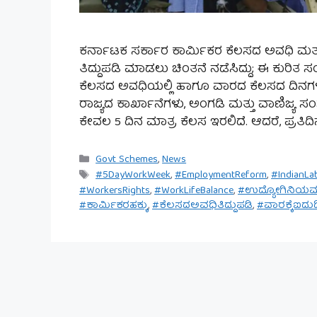
ಕರ್ನಾಟಕ ಸರ್ಕಾರ ಕಾರ್ಮಿಕರ ಕೆಲಸದ ಅವಧಿ ಮತ್ತು
ತಿದ್ದುಪಡಿ ಮಾಡಲು ಚಿಂತನೆ ನಡೆಸಿದ್ದು; ಈ ಕುರಿತ 
ಕೆಲಸದ ಅವಧಿಯಲ್ಲಿ ಹಾಗೂ ವಾರದ ಕೆಲಸದ ದಿನಗಳಲ್ಲಿ 
ರಾಜ್ಯದ ಕಾರ್ಖಾನೆಗಳು, ಅಂಗಡಿ ಮತ್ತು ವಾಣಿಜ್ಯ ಸಂಸ್ಥ
ಕೇವಲ 5 ದಿನ ಮಾತ್ರ ಕೆಲಸ ಇರಲಿದೆ. ಆದರೆ, ಪ್ರತ
Categories
Govt Schemes
,
News
Tags
#5DayWorkWeek
,
#EmploymentReform
,
#IndianLa
#WorkersRights
,
#WorkLifeBalance
,
#ಉದ್ಯೋಗಿನಿಯ
#ಕಾರ್ಮಿಕರಹಕ್ಕು
,
#ಕೆಲಸದಅವಧಿತಿದ್ದುಪಡಿ
,
#ವಾರಕ್ಕೆಐದು