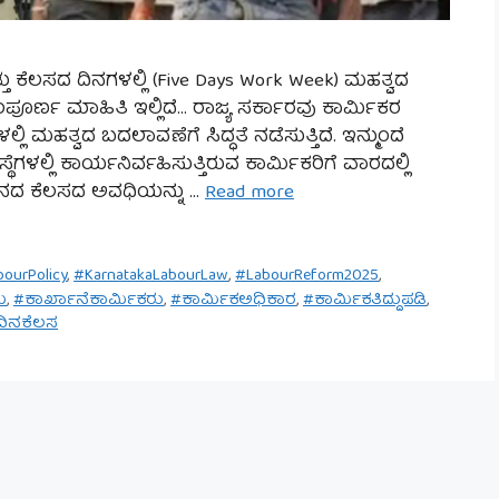
 ಕೆಲಸದ ದಿನಗಳಲ್ಲಿ (Five Days Work Week) ಮಹತ್ವದ
ಸಂಪೂರ್ಣ ಮಾಹಿತಿ ಇಲ್ಲಿದೆ… ರಾಜ್ಯ ಸರ್ಕಾರವು ಕಾರ್ಮಿಕರ
ಮಹತ್ವದ ಬದಲಾವಣೆಗೆ ಸಿದ್ಧತೆ ನಡೆಸುತ್ತಿದೆ. ಇನ್ಮುಂದೆ
ೆಗಳಲ್ಲಿ ಕಾರ್ಯನಿರ್ವಹಿಸುತ್ತಿರುವ ಕಾರ್ಮಿಕರಿಗೆ ವಾರದಲ್ಲಿ
ಿದಿನದ ಕೆಲಸದ ಅವಧಿಯನ್ನು …
Read more
bourPolicy
,
#KarnatakaLabourLaw
,
#LabourReform2025
,
ಮ
,
#ಕಾರ್ಖಾನೆಕಾರ್ಮಿಕರು
,
#ಕಾರ್ಮಿಕಅಧಿಕಾರ
,
#ಕಾರ್ಮಿಕತಿದ್ದುಪಡಿ
,
ದಿನಕೆಲಸ