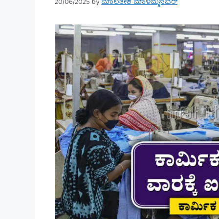
20/06/2025
by
ಮಾಲತೇಶ ಮಾಳಮ್ಮನವರ್