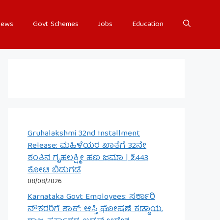
ews
Govt Schemes
Jobs
Education
Gruhalakshmi 32nd Installment
Release: ಮಹಿಳೆಯರ ಖಾತೆಗೆ 32ನೇ
ಕಂತಿನ ಗೃಹಲಕ್ಷ್ಮೀ ಹಣ ಜಮಾ | ₹2,443
ಕೋಟಿ ಬಿಡುಗಡೆ
08/08/2026
Karnataka Govt Employees: ಸರ್ಕಾರಿ
ನೌಕರರಿಗೆ ಶಾಕ್: ಆಸ್ತಿ ಘೋಷಣೆ ಕಡ್ಡಾಯ,