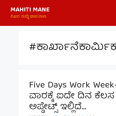
Skip
MAHITI MANE
to
content
ನಿಖರ ಸುದ್ದಿ ಜಾಲತಾಣ
#ಕಾರ್ಖಾನೆಕಾರ್ಮಿ
Five Days Work Week- 
ವಾರಕ್ಕೆ ಐದೇ ದಿನ ಕೆಲ
ಅಪ್ಡೇಟ್ಸ್ ಇಲ್ಲಿದೆ…