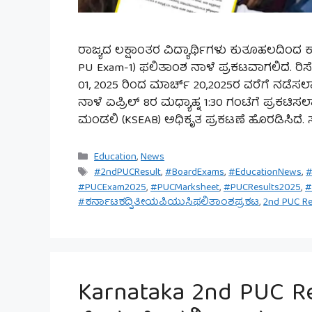
ರಾಜ್ಯದ ಲಕ್ಷಾಂತರ ವಿದ್ಯಾರ್ಥಿಗಳು ಕುತೂಹಲದಿಂದ ಕಾ
PU Exam-1) ಫಲಿತಾಂಶ ನಾಳೆ ಪ್ರಕಟವಾಗಲಿದೆ. ರಿಸೆಲ
01, 2025 ರಿಂದ ಮಾರ್ಚ್ 20,2025ರ ವರೆಗೆ ನಡೆಸಲಾ
ನಾಳೆ ಏಪ್ರಿಲ್ 8ರ ಮಧ್ಯಾಹ್ನ 1:30 ಗಂಟೆಗೆ ಪ್ರಕಟ
ಮಂಡಲಿ (KSEAB) ಅಧಿಕೃತ ಪ್ರಕಟಣೆ ಹೊರಡಿಸಿದೆ. 
Categories
Education
,
News
Tags
#2ndPUCResult
,
#BoardExams
,
#EducationNews
,
#
#PUCExam2025
,
#PUCMarksheet
,
#PUCResults2025
,
#
#ಕರ್ನಾಟಕದ್ವಿತೀಯಪಿಯುಸಿಫಲಿತಾಂಶಪ್ರಕಟ
,
2nd PUC R
Karnataka 2nd PUC Re