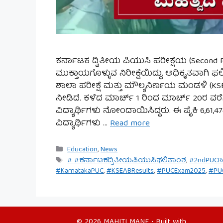
ಕರ್ನಾಟಕ ದ್ವಿತೀಯ ಪಿಯುಸಿ ಪರೀಕ್ಷೆಯ (Second
ಮುಕ್ತಾಯಗೊಳ್ಳುವ ನಿರೀಕ್ಷೆಯಿದ್ದು, ಅಧಿಕೃತವಾಗಿ
ಶಾಲಾ ಪರೀಕ್ಷೆ ಮತ್ತು ಮೌಲ್ಯನಿರ್ಣಯ ಮಂಡಳಿ (KS
ನೀಡಿದೆ. ಕಳೆದ ಮಾರ್ಚ್ 1 ರಿಂದ ಮಾರ್ಚ್ 20ರ ವರೆಗೆ
ವಿದ್ಯಾರ್ಥಿಗಳು ನೋಂದಾಯಿಸಿದ್ದರು. ಈ ಪೈಕಿ 6,61,4
ವಿದ್ಯಾರ್ಥಿಗಳು …
Read more
Categories
Education
,
News
Tags
# #ಕರ್ನಾಟಕದ್ವಿತೀಯಪಿಯುಸಿಫಲಿತಾಂಶ
,
#2ndPUCRe
#KarnatakaPUC
,
#KSEABResults
,
#PUCExam2025
,
#PU
© 2026 MAHITI MANE
• Built with