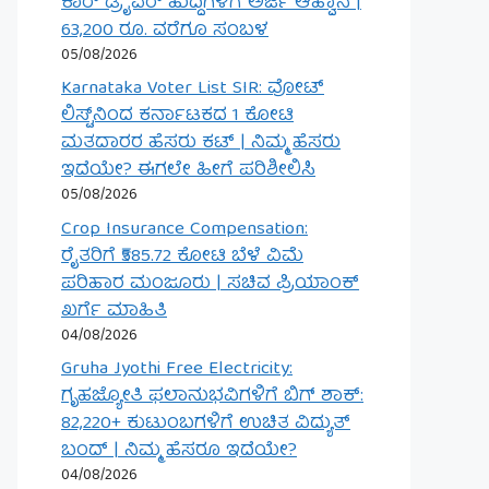
ಕಾರ್ ಡ್ರೈವರ್ ಹುದ್ದೆಗಳಿಗೆ ಅರ್ಜಿ ಆಹ್ವಾನ |
63,200 ರೂ. ವರೆಗೂ ಸಂಬಳ
05/08/2026
Karnataka Voter List SIR: ವೋಟ್
ಲಿಸ್ಟ್‌ನಿಂದ ಕರ್ನಾಟಕದ 1 ಕೋಟಿ
ಮತದಾರರ ಹೆಸರು ಕಟ್ | ನಿಮ್ಮ ಹೆಸರು
ಇದೆಯೇ? ಈಗಲೇ ಹೀಗೆ ಪರಿಶೀಲಿಸಿ
05/08/2026
Crop Insurance Compensation:
ರೈತರಿಗೆ ₹585.72 ಕೋಟಿ ಬೆಳೆ ವಿಮೆ
ಪರಿಹಾರ ಮಂಜೂರು | ಸಚಿವ ಪ್ರಿಯಾಂಕ್
ಖರ್ಗೆ ಮಾಹಿತಿ
04/08/2026
Gruha Jyothi Free Electricity:
ಗೃಹಜ್ಯೋತಿ ಫಲಾನುಭವಿಗಳಿಗೆ ಬಿಗ್ ಶಾಕ್:
82,220+ ಕುಟುಂಬಗಳಿಗೆ ಉಚಿತ ವಿದ್ಯುತ್
ಬಂದ್ | ನಿಮ್ಮ ಹೆಸರೂ ಇದೆಯೇ?
04/08/2026