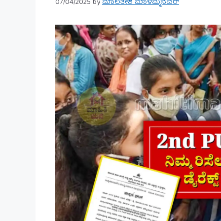
07/04/2025
by
ಮಾಲತೇಶ ಮಾಳಮ್ಮನವರ್