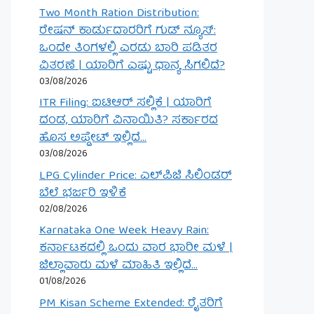
Two Month Ration Distribution:
ರೇಷನ್ ಕಾರ್ಡುದಾರರಿಗೆ ಗುಡ್ ನ್ಯೂಸ್:
ಒಂದೇ ತಿಂಗಳಲ್ಲಿ ಎರಡು ಬಾರಿ ಪಡಿತರ
ವಿತರಣೆ | ಯಾರಿಗೆ ಎಷ್ಟು ಧಾನ್ಯ ಸಿಗಲಿದೆ?
03/08/2026
ITR Filing: ಐಟಿಆರ್ ಸಲ್ಲಿಕೆ | ಯಾರಿಗೆ
ದಂಡ, ಯಾರಿಗೆ ವಿನಾಯಿತಿ? ಸರ್ಕಾರದ
ಹೊಸ ಅಪ್ಡೇಟ್ ಇಲ್ಲಿದೆ…
03/08/2026
LPG Cylinder Price: ಎಲ್‌ಪಿಜಿ ಸಿಲಿಂಡರ್
ಬೆಲೆ ಭರ್ಜರಿ ಇಳಿಕೆ
02/08/2026
Karnataka One Week Heavy Rain:
ಕರ್ನಾಟಕದಲ್ಲಿ ಒಂದು ವಾರ ಭಾರೀ ಮಳೆ |
ಜಿಲ್ಲಾವಾರು ಮಳೆ ಮಾಹಿತಿ ಇಲ್ಲಿದೆ…
01/08/2026
PM Kisan Scheme Extended: ರೈತರಿಗೆ