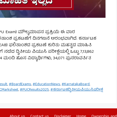
 PU Exam) ಮೌಲ್ಯಮಾಪನ ಪ್ರಕ್ರಿಯೆ ಈ ವಾರ
 ಫಲಿತಾಂಶ ಪ್ರಕಟಣೆಗೆ ದಿನಗಣನೆ ಆರಂಭವಾಗಿದೆ. ಕರ್ನಾಟಕ
EAB) ಫಲಿತಾಂಶದ ಪ್ರಕಟಣೆ ಕುರಿತು ಮಹತ್ವದ ಮಾಹಿತಿ
 ನಡೆದ ದ್ವಿತೀಯ ಪಿಯುಸಿ ಪರೀಕ್ಷೆಯಲ್ಲಿ ಒಟ್ಟು 7,13,862
74 ಮಂದಿ ಹೊಸ ವಿದ್ಯಾರ್ಥಿಗಳು, 34,071 ಪುನರಾವರ್ತಿತ
sult
,
#BoardExams
,
#EducationNews
,
#KarnatakaBoard
,
CMarksheet
,
#PUCResults2025
,
#ಕರ್ನಾಟಕದ್ವಿತೀಯಪಿಯುಸಿಪರೀಕ್ಷೆ
About us
Contact us
Disclaimer
Home
Ownership and