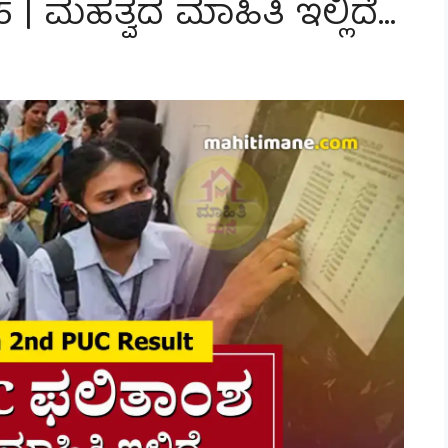
| ಮಹತ್ವದ ಮಾಹಿತಿ ಇಲ್ಲಿದೆ…