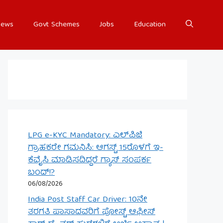
ews
Govt Schemes
Jobs
Education
LPG e-KYC Mandatory: ಎಲ್‌ಪಿಜಿ
ಗ್ರಾಹಕರೇ ಗಮನಿಸಿ: ಆಗಸ್ಟ್ 15ರೊಳಗೆ ಇ-
ಕೆವೈಸಿ ಮಾಡಿಸದಿದ್ದರೆ ಗ್ಯಾಸ್ ಸಂಪರ್ಕ
ಬಂದ್!?
06/08/2026
India Post Staff Car Driver: 10ನೇ
ತರಗತಿ ಪಾಸಾದವರಿಗೆ ಪೋಸ್ಟ್ ಆಫೀಸ್