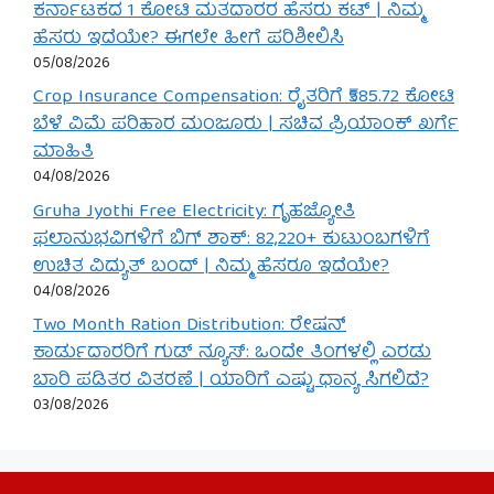
ಕರ್ನಾಟಕದ 1 ಕೋಟಿ ಮತದಾರರ ಹೆಸರು ಕಟ್ | ನಿಮ್ಮ
ಹೆಸರು ಇದೆಯೇ? ಈಗಲೇ ಹೀಗೆ ಪರಿಶೀಲಿಸಿ
05/08/2026
Crop Insurance Compensation: ರೈತರಿಗೆ ₹585.72 ಕೋಟಿ
ಬೆಳೆ ವಿಮೆ ಪರಿಹಾರ ಮಂಜೂರು | ಸಚಿವ ಪ್ರಿಯಾಂಕ್ ಖರ್ಗೆ
ಮಾಹಿತಿ
04/08/2026
Gruha Jyothi Free Electricity: ಗೃಹಜ್ಯೋತಿ
ಫಲಾನುಭವಿಗಳಿಗೆ ಬಿಗ್ ಶಾಕ್: 82,220+ ಕುಟುಂಬಗಳಿಗೆ
ಉಚಿತ ವಿದ್ಯುತ್ ಬಂದ್ | ನಿಮ್ಮ ಹೆಸರೂ ಇದೆಯೇ?
04/08/2026
Two Month Ration Distribution: ರೇಷನ್
ಕಾರ್ಡುದಾರರಿಗೆ ಗುಡ್ ನ್ಯೂಸ್: ಒಂದೇ ತಿಂಗಳಲ್ಲಿ ಎರಡು
ಬಾರಿ ಪಡಿತರ ವಿತರಣೆ | ಯಾರಿಗೆ ಎಷ್ಟು ಧಾನ್ಯ ಸಿಗಲಿದೆ?
03/08/2026