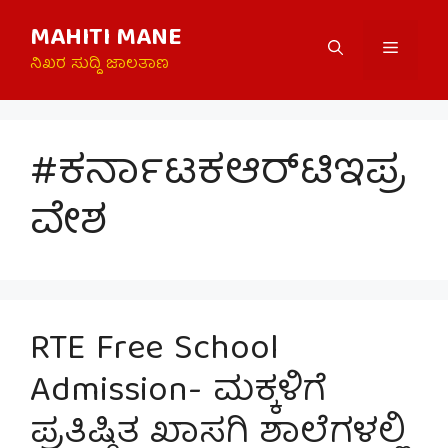
Skip
MAHITI MANE
to
Menu
content
ನಿಖರ ಸುದ್ದಿ ಜಾಲತಾಣ
#ಕರ್ನಾಟಕಆರ್‌ಟಿಇಪ್ರ
ವೇಶ
RTE Free School
Admission- ಮಕ್ಕಳಿಗೆ
ಪ್ರತಿಷ್ಠಿತ ಖಾಸಗಿ ಶಾಲೆಗಳಲ್ಲಿ