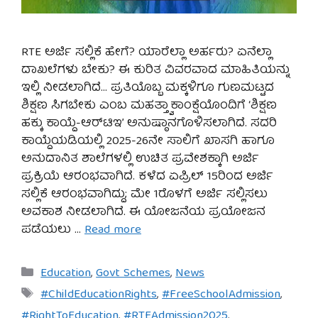
RTE ಅರ್ಜಿ ಸಲ್ಲಿಕೆ ಹೇಗೆ? ಯಾರೆಲ್ಲಾ ಅರ್ಹರು? ಏನೆಲ್ಲಾ
ದಾಖಲೆಗಳು ಬೇಕು? ಈ ಕುರಿತ ವಿವರವಾದ ಮಾಹಿತಿಯನ್ನು
ಇಲ್ಲಿ ನೀಡಲಾಗಿದೆ… ಪ್ರತಿಯೊಬ್ಬ ಮಕ್ಕಳಿಗೂ ಗುಣಮಟ್ಟದ
ಶಿಕ್ಷಣ ಸಿಗಬೇಕು ಎಂಬ ಮಹತ್ತ್ವಾಕಾಂಕ್ಷೆಯೊಂದಿಗೆ ‘ಶಿಕ್ಷಣ
ಹಕ್ಕು ಕಾಯ್ದೆ-ಆರ್‌ಟಿಇ’ ಅನುಷ್ಠಾನಗೊಳಿಸಲಾಗಿದೆ. ಸದರಿ
ಕಾಯ್ದೆಯಡಿಯಲ್ಲಿ 2025-26ನೇ ಸಾಲಿಗೆ ಖಾಸಗಿ ಹಾಗೂ
ಅನುದಾನಿತ ಶಾಲೆಗಳಲ್ಲಿ ಉಚಿತ ಪ್ರವೇಶಕ್ಕಾಗಿ ಅರ್ಜಿ
ಪ್ರಕ್ರಿಯೆ ಆರಂಭವಾಗಿದೆ. ಕಳೆದ ಏಪ್ರಿಲ್ 15ರಿಂದ ಅರ್ಜಿ
ಸಲ್ಲಿಕೆ ಆರಂಭವಾಗಿದ್ದು; ಮೇ 1ರೊಳಗೆ ಅರ್ಜಿ ಸಲ್ಲಿಸಲು
ಅವಕಾಶ ನೀಡಲಾಗಿದೆ. ಈ ಯೋಜನೆಯ ಪ್ರಯೋಜನ
ಪಡೆಯಲು …
Read more
Categories
Education
,
Govt Schemes
,
News
Tags
#ChildEducationRights
,
#FreeSchoolAdmission
,
#RightToEducation
,
#RTEAdmission2025
,