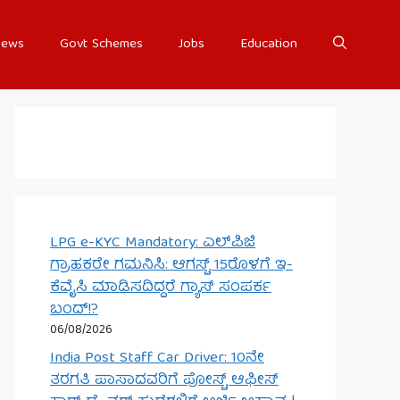
ews
Govt Schemes
Jobs
Education
LPG e-KYC Mandatory: ಎಲ್‌ಪಿಜಿ
ಗ್ರಾಹಕರೇ ಗಮನಿಸಿ: ಆಗಸ್ಟ್ 15ರೊಳಗೆ ಇ-
ಕೆವೈಸಿ ಮಾಡಿಸದಿದ್ದರೆ ಗ್ಯಾಸ್ ಸಂಪರ್ಕ
ಬಂದ್!?
06/08/2026
India Post Staff Car Driver: 10ನೇ
ತರಗತಿ ಪಾಸಾದವರಿಗೆ ಪೋಸ್ಟ್ ಆಫೀಸ್