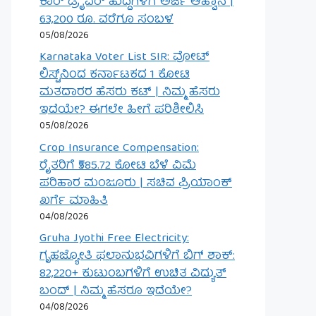
ಕಾರ್ ಡ್ರೈವರ್ ಹುದ್ದೆಗಳಿಗೆ ಅರ್ಜಿ ಆಹ್ವಾನ |
63,200 ರೂ. ವರೆಗೂ ಸಂಬಳ
05/08/2026
Karnataka Voter List SIR: ವೋಟ್
ಲಿಸ್ಟ್‌ನಿಂದ ಕರ್ನಾಟಕದ 1 ಕೋಟಿ
ಮತದಾರರ ಹೆಸರು ಕಟ್ | ನಿಮ್ಮ ಹೆಸರು
ಇದೆಯೇ? ಈಗಲೇ ಹೀಗೆ ಪರಿಶೀಲಿಸಿ
05/08/2026
Crop Insurance Compensation:
ರೈತರಿಗೆ ₹585.72 ಕೋಟಿ ಬೆಳೆ ವಿಮೆ
ಪರಿಹಾರ ಮಂಜೂರು | ಸಚಿವ ಪ್ರಿಯಾಂಕ್
ಖರ್ಗೆ ಮಾಹಿತಿ
04/08/2026
Gruha Jyothi Free Electricity:
ಗೃಹಜ್ಯೋತಿ ಫಲಾನುಭವಿಗಳಿಗೆ ಬಿಗ್ ಶಾಕ್:
82,220+ ಕುಟುಂಬಗಳಿಗೆ ಉಚಿತ ವಿದ್ಯುತ್
ಬಂದ್ | ನಿಮ್ಮ ಹೆಸರೂ ಇದೆಯೇ?
04/08/2026