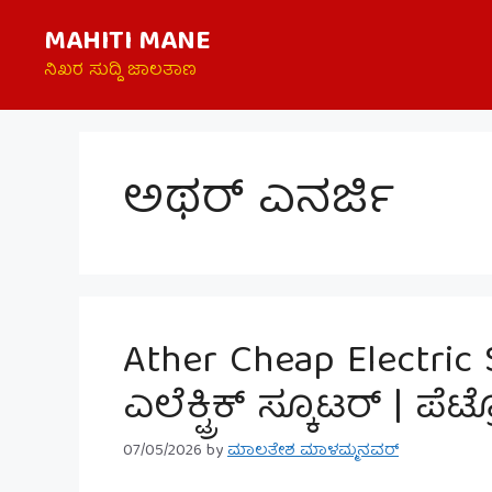
Skip
MAHITI MANE
to
content
ನಿಖರ ಸುದ್ದಿ ಜಾಲತಾಣ
ಅಥರ್ ಎನರ್ಜಿ
Ather Cheap Electric Sc
ಎಲೆಕ್ಟ್ರಿಕ್ ಸ್ಕೂಟರ್ | ಪೆ
07/05/2026
by
ಮಾಲತೇಶ ಮಾಳಮ್ಮನವರ್