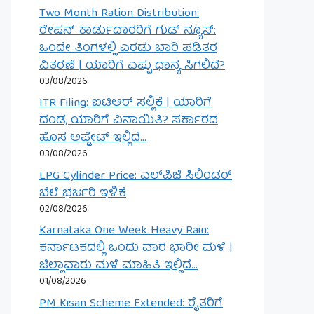
Two Month Ration Distribution:
ರೇಷನ್ ಕಾರ್ಡುದಾರರಿಗೆ ಗುಡ್ ನ್ಯೂಸ್:
ಒಂದೇ ತಿಂಗಳಲ್ಲಿ ಎರಡು ಬಾರಿ ಪಡಿತರ
ವಿತರಣೆ | ಯಾರಿಗೆ ಎಷ್ಟು ಧಾನ್ಯ ಸಿಗಲಿದೆ?
03/08/2026
ITR Filing: ಐಟಿಆರ್ ಸಲ್ಲಿಕೆ | ಯಾರಿಗೆ
ದಂಡ, ಯಾರಿಗೆ ವಿನಾಯಿತಿ? ಸರ್ಕಾರದ
ಹೊಸ ಅಪ್ಡೇಟ್ ಇಲ್ಲಿದೆ…
03/08/2026
LPG Cylinder Price: ಎಲ್‌ಪಿಜಿ ಸಿಲಿಂಡರ್
ಬೆಲೆ ಭರ್ಜರಿ ಇಳಿಕೆ
02/08/2026
Karnataka One Week Heavy Rain:
ಕರ್ನಾಟಕದಲ್ಲಿ ಒಂದು ವಾರ ಭಾರೀ ಮಳೆ |
ಜಿಲ್ಲಾವಾರು ಮಳೆ ಮಾಹಿತಿ ಇಲ್ಲಿದೆ…
01/08/2026
PM Kisan Scheme Extended: ರೈತರಿಗೆ