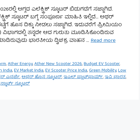
ಲ್ಲಿ ಅಗ್ಗದ ಎಲೆಕ್ಟ್ರಿಕ್ ಸ್ಕೂಟರ್ ಬಿಡುಗಡೆಗೆ ಸಜ್ಜಾಗಿದೆ.
ಿಕ್ ಸ್ಕೂಟರ್ ಬಗ್ಗೆ ಸಂಪೂರ್ಣ ಮಾಹಿತಿ ಇಲ್ಲಿದೆ… ಅಥರ್
ಟ್ಟೆಗೆ ಹೊಸ ದಿಕ್ಕು ನೀಡಲು ಸಜ್ಜಾಗಿದೆ. ಇದುವರೆಗೆ ಪ್ರೀಮಿಯಂ
les) ವಿಭಾಗದಲ್ಲಿ ತನ್ನದೇ ಆದ ಗುರುತು ಮೂಡಿಸಿಕೊಂಡಿರುವ
 ಮಾಡಿರುವುದು ಭಾರತೀಯ ದ್ವಿಚಕ್ರ ವಾಹನ …
Read more
form
,
Ather Energy
,
Ather New Scooter 2026
,
Budget EV Scooter
,
h India
,
EV Market India
,
EV Scooter Price India
,
Green Mobility
,
Low
ರ್ ಎನರ್ಜಿ
,
ಅಥರ್ ಹೊಸ ಸ್ಕೂಟರ್
,
ಇಎಲ್ ಪ್ಲಾಟ್‌ಫಾರ್ಮ್
,
ಇವಿ ಭಾರತ
,
,
ಸ್ಮಾರ್ಟ್ ಸ್ಕೂಟರ್