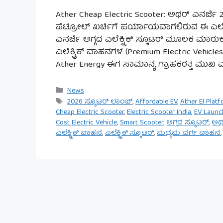
Ather Cheap Electric Scooter: ಅಥರ್ ಎನರ್ಜಿ 2026ರ
ಪೆಟ್ರೋಲ್ ಖರ್ಚಿಗೆ ಪರ್ಯಾಯವಾಗಲಿರುವ ಈ ಎಲೆಕ್ಟ್ರ
ಎನರ್ಜಿ ಅಗ್ಗದ ಎಲೆಕ್ಟ್ರಿಕ್ ಸ್ಕೂಟರ್ ಮೂಲಕ ಮಾರುಕ
ಎಲೆಕ್ಟ್ರಿಕ್ ವಾಹನಗಳ (Premium Electric Vehic
Ather Energy ಈಗ ಸಾಮಾನ್ಯ ಗ್ರಾಹಕರತ್ತ ಮುಖ
Categories
News
Tags
2026 ಸ್ಕೂಟರ್ ಲಾಂಚ್
,
Affordable EV
,
Ather EI Plat
Cheap Electric Scooter
,
Electric Scooter India
,
EV Launc
Cost Electric Vehicle
,
Smart Scooter
,
ಅಗ್ಗದ ಸ್ಕೂಟರ್
,
ಅಥ
ಎಲೆಕ್ಟ್ರಿಕ್ ವಾಹನ
,
ಎಲೆಕ್ಟ್ರಿಕ್ ಸ್ಕೂಟರ್
,
ಮಧ್ಯಮ ವರ್ಗ ವಾಹನ